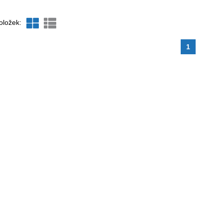
oložek:
1