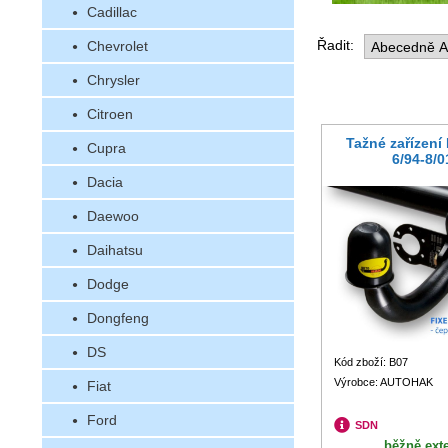
Cadillac
Řadit:
Chevrolet
Chrysler
Citroen
Tažné zařízení
Cupra
6/94-8/
Dacia
Daewoo
Daihatsu
Dodge
Dongfeng
DS
Kód zboží: B07
Výrobce: AUTOHAK
Fiat
Ford
SDN
běžně ext