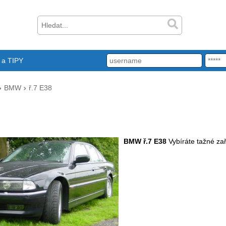
a TIPY
BMW
ř.7 E38
BMW ř.7 E38
Vybíráte tažné za