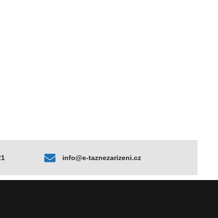
21
info@e-taznezarizeni.cz