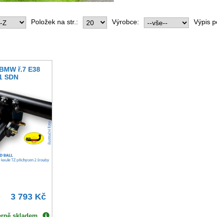
Položek na str.:
Výrobce:
Výpis p
 BMW ř.7 E38
01 SDN
3 793 Kč
erně skladem