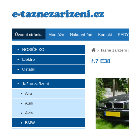
Úvodní stránka
Montáže
Nákupní řád
Kontakt
RADY 
NOSIČE KOL
Tažné zařízení
Elektro
ř.7 E38
Ostatní
Tažné zařízení
Alfa
Audi
Avia
BMW