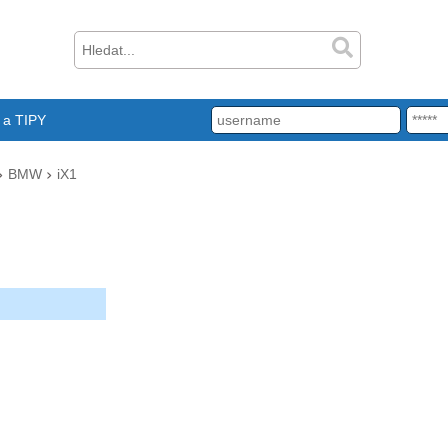
a TIPY
BMW
iX1