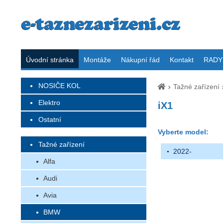
Úvodní stránka
Montáže
Nákupní řád
Kontakt
RADY 
NOSIČE KOL
Tažné zařízení
Elektro
iX1
Ostatní
Vyberte model:
Tažné zařízení
2022-
Alfa
Audi
Avia
BMW