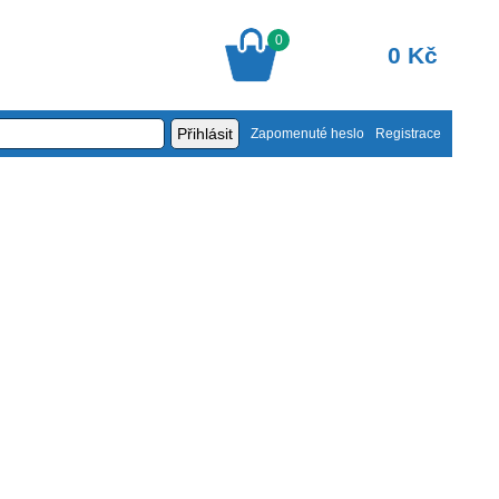
0
0 Kč
Zapomenuté heslo
Registrace