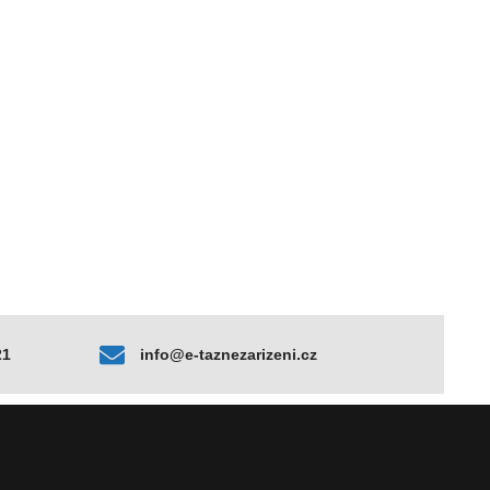
21
info@e-taznezarizeni.cz