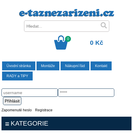
0
0 Kč
Úvodní stránka
Montáže
Nákupní řád
Kontakt
RADY a TIPY
Zapomenuté heslo
Registrace
KATEGORIE