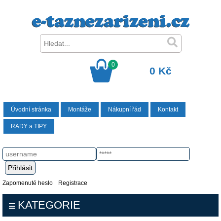
0
0 Kč
Úvodní stránka
Montáže
Nákupní řád
Kontakt
RADY a TIPY
Zapomenuté heslo
Registrace
KATEGORIE