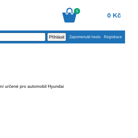
0
0 Kč
Zapomenuté heslo
Registrace
ení určené pro automobil Hyundai