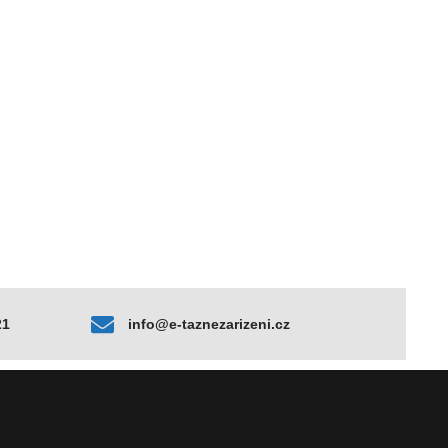
21
info@e-taznezarizeni.cz