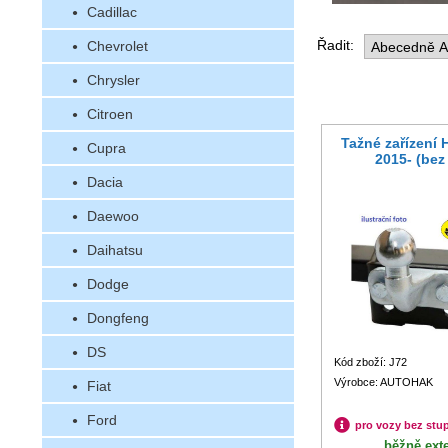
Cadillac
Řadit:
Chevrolet
Chrysler
Citroen
Tažné zařízení
Cupra
2015- (bez
Dacia
Daewoo
Daihatsu
Dodge
Dongfeng
DS
Kód zboží: J72
Výrobce: AUTOHAK
Fiat
Ford
pro vozy bez stu
běžně ext