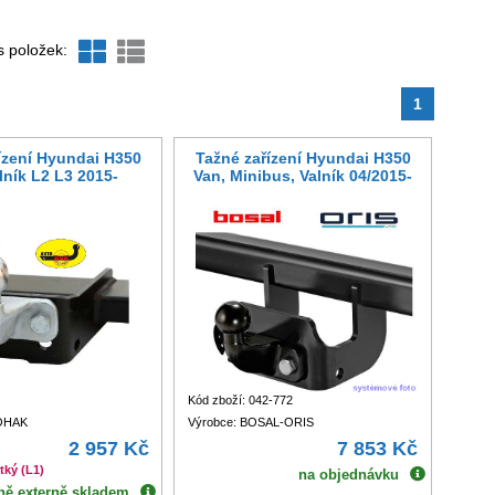
s položek:
1
ízení Hyundai H350
Tažné zařízení Hyundai H350
lník L2 L3 2015-
Van, Minibus, Valník 04/2015-
Kód zboží: 042-772
TOHAK
Výrobce: BOSAL-ORIS
2 957 Kč
7 853 Kč
tký (L1)
na objednávku
ně externě skladem