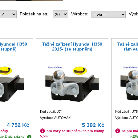
Položek na str.:
Výrobce:
Výpi
 Hyundai H350
Tažné zařízení Hyundai H350
Tažné zař
 stupně)
2015- (se stupněm)
rám va
Kód zboží: J74
Kód zboží: J75
Výrobce: AUTOHAK
Výrobce: AU
4 752 Kč
5 392 Kč
pačky
pro vozy se stupněm, ne pro krátký
ne pro krá
5,5m
erně skladem
běž