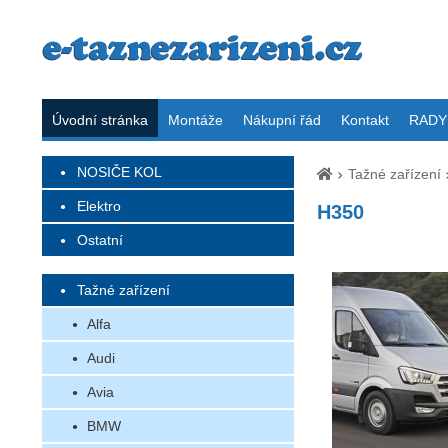
Úvodní stránka
Montáže
Nákupní řád
Kontakt
RADY 
NOSIČE KOL
Tažné zařízení
Elektro
H350
Ostatní
Tažné zařízení
Alfa
Audi
Avia
BMW