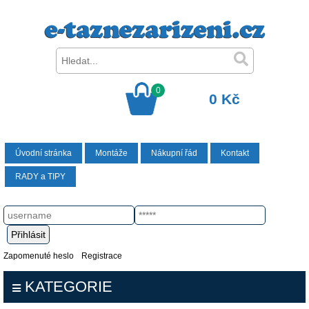
0
0 Kč
Úvodní stránka
Montáže
Nákupní řád
Kontakt
RADY a TIPY
Zapomenuté heslo
Registrace
KATEGORIE