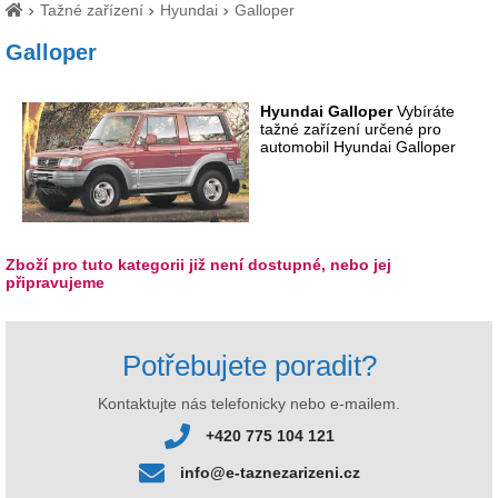
Tažné zařízení
Hyundai
Galloper
Galloper
Hyundai Galloper
Vybíráte
tažné zařízení určené pro
automobil Hyundai Galloper
Zboží pro tuto kategorii již není dostupné, nebo jej
připravujeme
Potřebujete poradit?
Kontaktujte nás telefonicky nebo e-mailem.
+420 775 104 121
info@e-taznezarizeni.cz