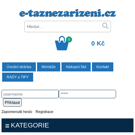
0
0 Kč
Úvodní stránka
Montáže
Nákupní řád
Kontakt
RADY a TIPY
Zapomenuté heslo
Registrace
KATEGORIE