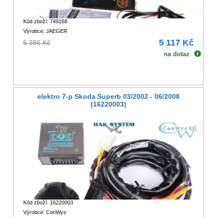
Kód zboží: 749168
Výrobce: JAEGER
5 117 Kč
5 386 Kč
na dotaz
elektro 7-p Skoda Superb 03/2002 - 06/2008
(16220003)
Kód zboží: 16220003
Výrobce: ConWys