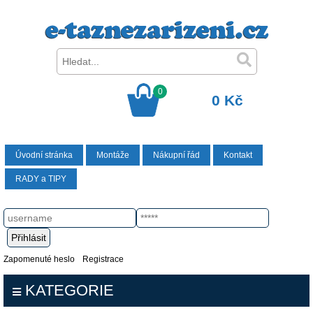
0
0 Kč
Úvodní stránka
Montáže
Nákupní řád
Kontakt
RADY a TIPY
Zapomenuté heslo
Registrace
KATEGORIE