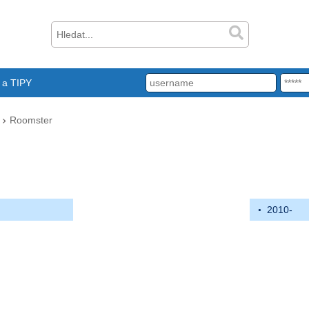
a TIPY
Roomster
2010-