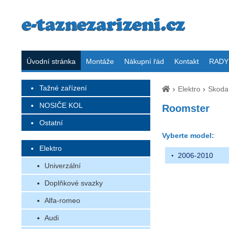
Úvodní stránka
Montáže
Nákupní řád
Kontakt
RADY 
Tažné zařízení
Elektro
Skoda
NOSIČE KOL
Roomster
Ostatní
Vyberte model:
Elektro
2006-2010
Univerzální
Doplňkové svazky
Alfa-romeo
Audi