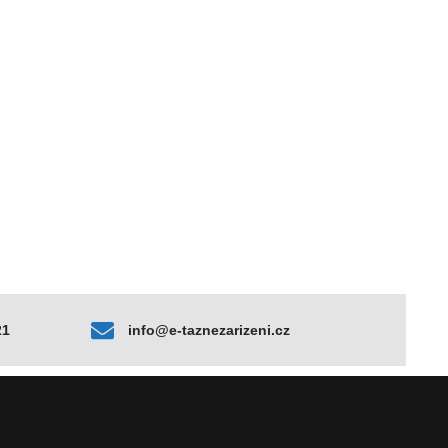
21
info@e-taznezarizeni.cz