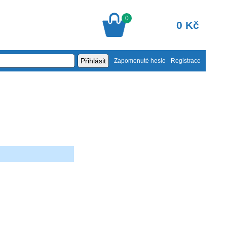
0
0 Kč
Zapomenuté heslo
Registrace