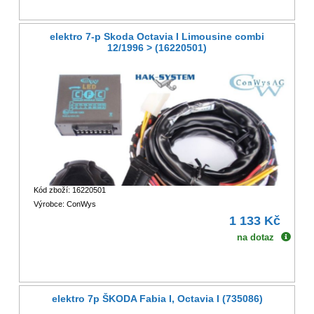
elektro 7-p Skoda Octavia I Limousine combi
12/1996 > (16220501)
Kód zboží: 16220501
Výrobce: ConWys
1 133 Kč
na dotaz
elektro 7p ŠKODA Fabia I, Octavia I (735086)