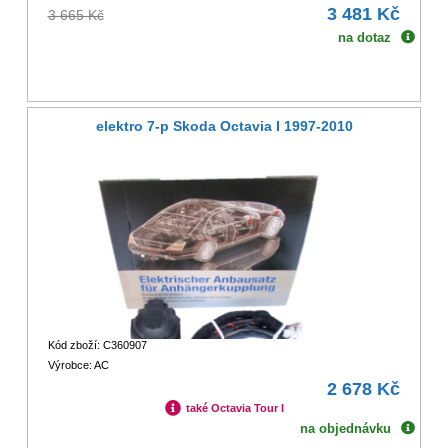
3 481 Kč
3 665 Kč
na dotaz
elektro 7-p Skoda Octavia I 1997-2010
Kód zboží: C360907
Výrobce: AC
2 678 Kč
také Octavia Tour I
na objednávku