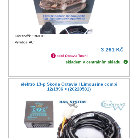
Kód zboží: C360913
Výrobce: AC
3 261 Kč
také Octavia Tour I
skladem v centrálním skladu
elektro 13-p Skoda Octavia I Limousine combi
12/1996 > (26220501)