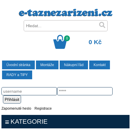
0
0 Kč
Úvodní stránka
Montáže
Nákupní řád
Kontakt
RADY a TIPY
Zapomenuté heslo
Registrace
KATEGORIE