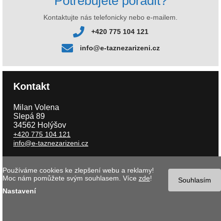
Potřebujete poradit?
Kontaktujte nás telefonicky nebo e-mailem.
+420 775 104 121
info@e-taznezarizeni.cz
Kontakt
Milan Volena
Slepá 89
34562 Holýšov
+420 775 104 121
info@e-taznezarizeni.cz
Používáme cookies ke zlepšení webu a reklamy!
Copyright © 2026 e-taznezarizeni.cz | Aktualizace 07.08.2026 |
Tvorba
Moc nám pomůžete svým souhlasem. Více
zde
!
internetového obchodu
- MK software |
Nastavení cookies
Souhlasím
Nastavení