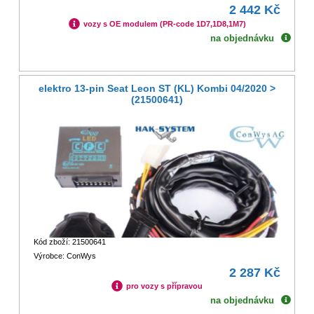
2 442 Kč
vozy s OE modulem (PR-code 1D7,1D8,1M7)
na objednávku
elektro 13-pin Seat Leon ST (KL) Kombi 04/2020 >
(21500641)
Kód zboží: 21500641
Výrobce: ConWys
2 287 Kč
pro vozy s přípravou
na objednávku