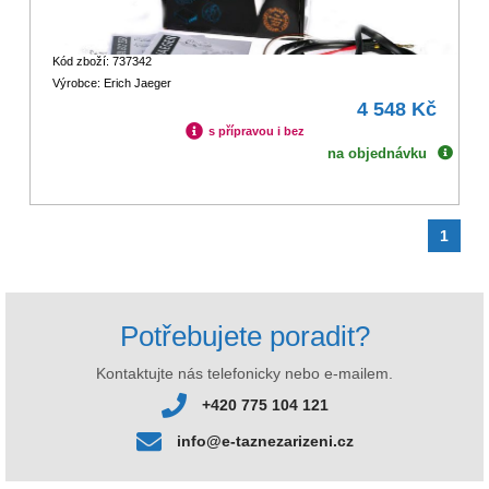
Kód zboží: 737342
Výrobce: Erich Jaeger
4 548 Kč
s přípravou i bez
na objednávku
1
Potřebujete poradit?
Kontaktujte nás telefonicky nebo e-mailem.
+420 775 104 121
info@e-taznezarizeni.cz