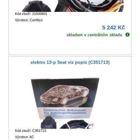
Kód zboží: 21500601
Výrobce: ConWys
5 242 Kč
skladem v centrálním skladu
elektro 13-p Seat viz popis (C351713)
Kód zboží: C351713
Výrobce: AC