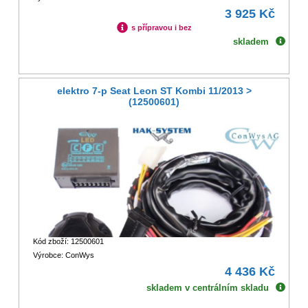
3 925 Kč
s přípravou i bez
skladem
elektro 7-p Seat Leon ST Kombi 11/2013 >
(12500601)
Kód zboží: 12500601
Výrobce: ConWys
4 436 Kč
skladem v centrálním skladu