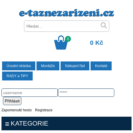
0
0 Kč
Úvodní stránka
Montáže
Nákupní řád
Kontakt
RADY a TIPY
Zapomenuté heslo
Registrace
KATEGORIE