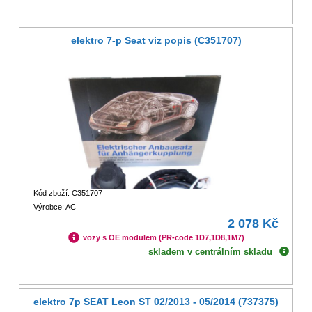
elektro 7-p Seat viz popis (C351707)
Kód zboží: C351707
Výrobce: AC
2 078 Kč
vozy s OE modulem (PR-code 1D7,1D8,1M7)
skladem v centrálním skladu
elektro 7p SEAT Leon ST 02/2013 - 05/2014 (737375)