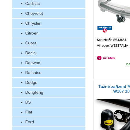
Cadillac
Chevrolet
Chrysler
Citroen
Kód zboží: W313661
Cupra
Výrobce: WESTFALIA
Dacia
ne AMG
Daewoo
n
Daihatsu
Dodge
Tažné zařízení
W167 10
Dongfeng
DS
Fiat
Ford