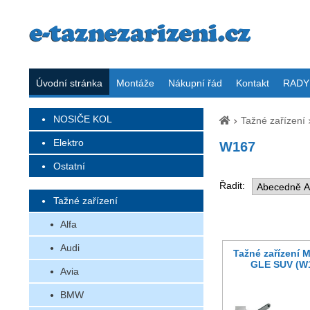
Úvodní stránka
Montáže
Nákupní řád
Kontakt
RADY 
NOSIČE KOL
Tažné zařízení
Elektro
W167
Ostatní
Řadit:
Tažné zařízení
Alfa
Audi
Tažné zařízení 
GLE SUV (W1
Avia
BMW