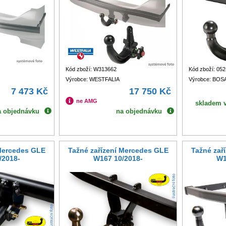
Kód zboží: W313662
Kód zboží: 052
Výrobce: WESTFALIA
Výrobce: BOS
7 473 Kč
17 750 Kč
ne AMG
skladem v
a objednávku
na objednávku
 Mercedes GLE
Tažné zařízení Mercedes GLE
Tažné zař
/2018-
W167 10/2018-
W1