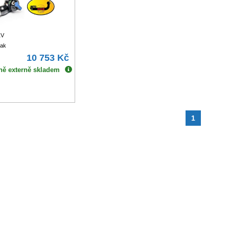
1V
hak
10 753 Kč
ně externě skladem
1