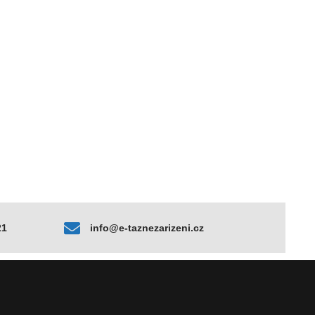
21
info@e-taznezarizeni.cz