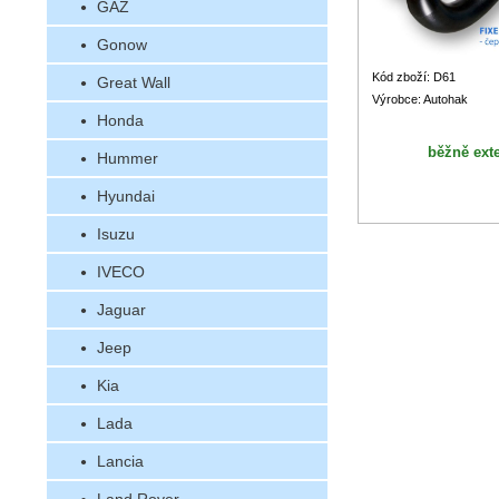
GAZ
Gonow
Kód zboží: D61
Great Wall
Výrobce: Autohak
Honda
běžně ext
Hummer
Hyundai
Isuzu
IVECO
Jaguar
Jeep
Kia
Lada
Lancia