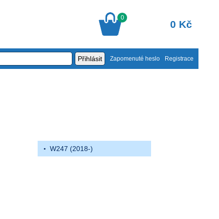
0
0 Kč
Zapomenuté heslo
Registrace
W247 (2018-)