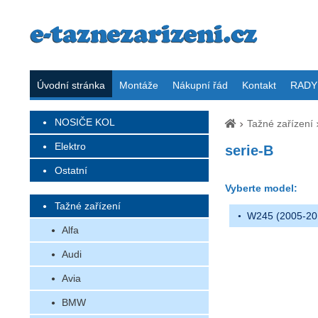
Úvodní stránka
Montáže
Nákupní řád
Kontakt
RADY 
NOSIČE KOL
Tažné zařízení
Elektro
serie-B
Ostatní
Vyberte model:
Tažné zařízení
W245 (2005-20
Alfa
Audi
Avia
BMW