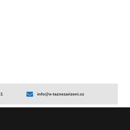
21
info@e-taznezarizeni.cz