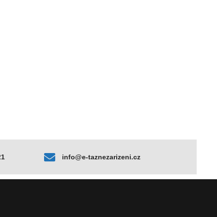
21
info@e-taznezarizeni.cz