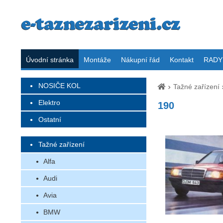
Úvodní stránka
Montáže
Nákupní řád
Kontakt
RADY 
NOSIČE KOL
Tažné zařízení
Elektro
190
Ostatní
Tažné zařízení
Alfa
Audi
Avia
BMW