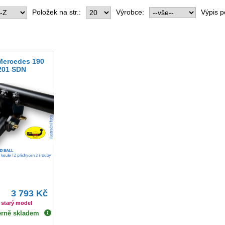
Položek na str.:
Výrobce:
Výpis p
 Mercedes 190
201 SDN
3 793 Kč
 starý model
erně skladem