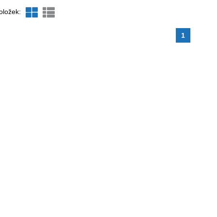
oložek:
1