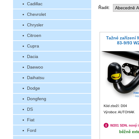
Cadillac
Řadit:
Chevrolet
Chrysler
Citroen
Tažné zařízení
83-9/93 W
Cupra
Dacia
Daewoo
Daihatsu
Dodge
Dongfeng
Kód zboží: D04
DS
Výrobce: AUTOHAK
Fiat
W201 SDN. nový i
Ford
běžně ext