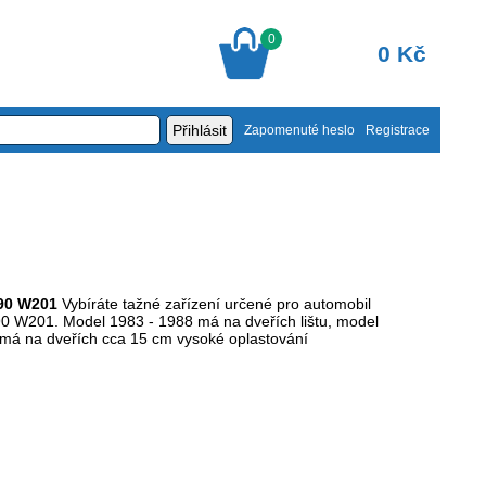
0
0 Kč
Zapomenuté heslo
Registrace
90 W201
Vybíráte tažné zařízení určené pro automobil
0 W201. Model 1983 - 1988 má na dveřích lištu, model
má na dveřích cca 15 cm vysoké oplastování