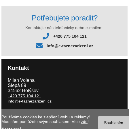
Potřebujete poradit?
Kontaktujte nás telefonicky nebo e-mailem.
+420 775 104 121
info@e-taznezarizeni.cz
Kontakt
Milan Volena
Slepá 89
34562 Holýšov
+420 775 104 121
info@e-taznezarizeni.cz
Používáme cookies ke zlepšení webu a reklamy!
Copyright © 2026 e-taznezarizeni.cz | Aktualizace 08.08.2026 |
Tvorba
Moc nám pomůžete svým souhlasem. Více
zde
!
internetového obchodu
- MK software |
Nastavení cookies
Souhlasím