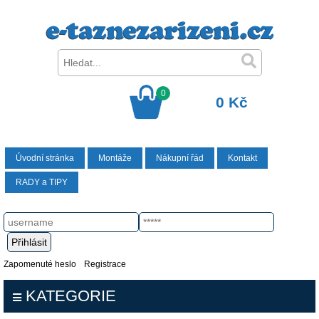
0
0 Kč
Úvodní stránka
Montáže
Nákupní řád
Kontakt
RADY a TIPY
Zapomenuté heslo
Registrace
KATEGORIE