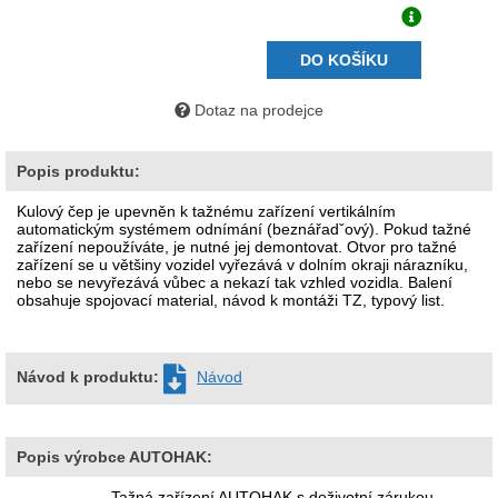
DO KOŠÍKU
Dotaz na prodejce
Popis produktu:
Kulový čep je upevněn k tažnému zařízení vertikálním
automatickým systémem odnímání (beznářadˇový). Pokud tažné
zařízení nepoužíváte, je nutné jej demontovat. Otvor pro tažné
zařízení se u většiny vozidel vyřezává v dolním okraji nárazníku,
nebo se nevyřezává vůbec a nekazí tak vzhled vozidla. Balení
obsahuje spojovací material, návod k montáži TZ, typový list.
Návod k produktu:
Návod
Popis výrobce AUTOHAK:
Tažná zařízení AUTOHAK s doživotní zárukou