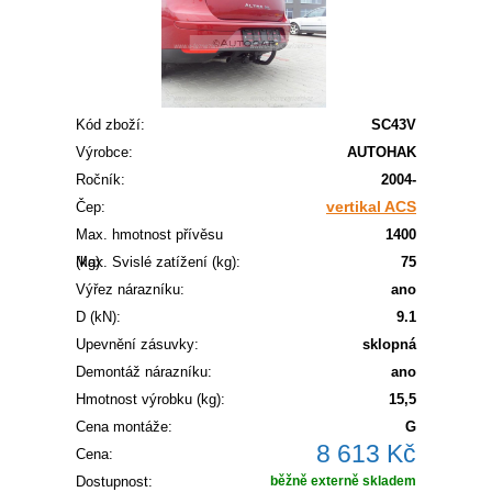
Kód zboží:
SC43V
Výrobce:
AUTOHAK
Ročník:
2004-
vertikal ACS
Čep:
Max. hmotnost přívěsu
1400
(kg):
Max. Svislé zatížení (kg):
75
Výřez nárazníku:
ano
D (kN):
9.1
Upevnění zásuvky:
sklopná
Demontáž nárazníku:
ano
Hmotnost výrobku (kg):
15,5
Cena montáže:
G
8 613 Kč
Cena:
Dostupnost:
běžně externě skladem