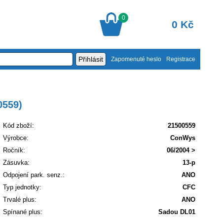
0
0 Kč
Zapomenuté heslo
Registrace
0559)
Kód zboží:
21500559
Výrobce:
ConWys
Ročník:
06/2004 >
Zásuvka:
13-p
Odpojení park. senz.:
ANO
Typ jednotky:
CFC
Trvalé plus:
ANO
Spínané plus:
Sadou DL01