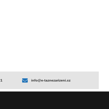
21
info@e-taznezarizeni.cz