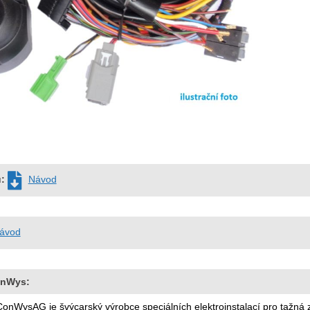
u:
Návod
ávod
onWys:
ConWysAG je švýcarský výrobce speciálních elektroinstalací pro tažn