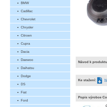
BMW
Cadillac
Chevrolet
Chrysler
Citroen
Cupra
Dacia
Daewoo
Návod k produkt
Daihatsu
Dodge
Ke stažení:
N
DS
Fiat
Popis výrobce C
Ford