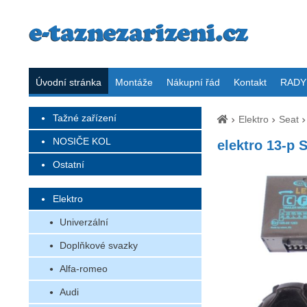
Úvodní stránka
Montáže
Nákupní řád
Kontakt
RADY 
Tažné zařízení
Elektro
Seat
NOSIČE KOL
elektro 13-p S
Ostatní
Elektro
Univerzální
Doplňkové svazky
Alfa-romeo
Audi