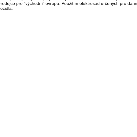
prodejce pro "východní" evropu. Použitím elektrosad určených pro danné
ozidla.