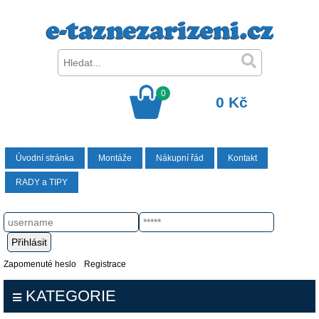
0
0 Kč
Úvodní stránka
Montáže
Nákupní řád
Kontakt
RADY a TIPY
Zapomenuté heslo
Registrace
KATEGORIE