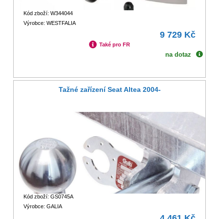
Kód zboží: W344044
Výrobce: WESTFALIA
9 729 Kč
Také pro FR
na dotaz
Tažné zařízení Seat Altea 2004-
Kód zboží: GS0745A
Výrobce: GALIA
4 461 Kč