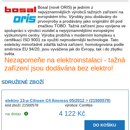
Bosal (nově ORIS) je jedním z
nejvýznamnějších výrobců tažných zařízení na
evropském trhu. Výrobky jsou dodávány do
prvovýroby a prodávány jako originální díl pod
značkou TOBO. Tažná zařízení jsou vyvíjena ve
spolupráci s výrobci vozidel a nejvýznamnějšími evropskými
výzkumnými centry. Výroba probíhá v moderním komplexu s
certifikací ISO 9001 za využití nejmodernější technologie. Tato
esteticky mimořádně zdařilá tažná zařízení, homologována podle
směrnice EU 94/20, jsou vyvážena jak do Evropy, tak i do zbytku
světa.
Nezapomeňe na elektroinstalaci - tažná
zařízení jsou dodávána bez elektro!
SDRUŽENÉ ZBOŽÍ
elektro 13-p Citroen C4 Aircross 05/2012 > (21500578)
kód zboží: 21500578
výrobce: ConWys
4 122 Kč
na dotaz
DO KOŠÍKU