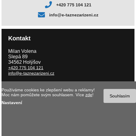
+420 775 104 121
info@e-taznezarizeni.cz
Kontakt
Milan Volena
Slepá 89
34562 Holýšov
+420 775 104 121
info@e-taznezarizeni.cz
Používáme cookies ke zlepšení webu a reklamy!
Copyright © 2026 e-taznezarizeni.cz | Aktualizace 07.08.2026 |
Tvorba
Moc nám pomůžete svým souhlasem. Více
zde
!
internetového obchodu
- MK software |
Nastavení cookies
Souhlasím
Nastavení