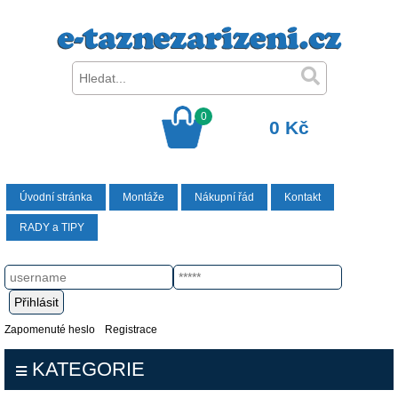
0
0 Kč
Úvodní stránka
Montáže
Nákupní řád
Kontakt
RADY a TIPY
Zapomenuté heslo
Registrace
KATEGORIE