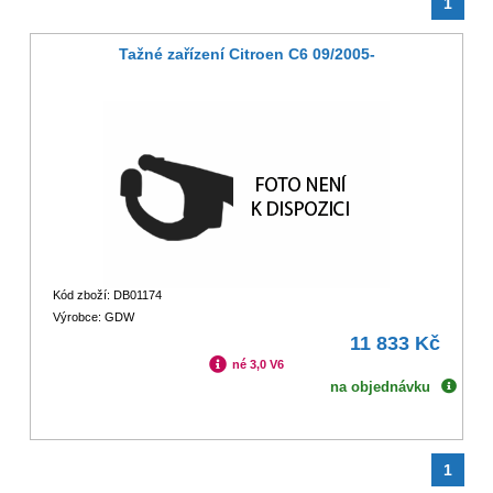
1
Tažné zařízení Citroen C6 09/2005-
Kód zboží: DB01174
Výrobce: GDW
11 833 Kč
né 3,0 V6
na objednávku
1