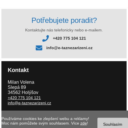
Potřebujete poradit?
Kontaktujte nás telefonicky nebo e-mailem.
+420 775 104 121
info@e-taznezarizeni.cz
Kontakt
Milan Volena
Slepá 89
34562 Holýšov
+420 775 104 121
info@e-taznezarizeni.cz
Používáme cookies ke zlepšení webu a reklamy!
Copyright © 2026 e-taznezarizeni.cz | Aktualizace 09.08.2026 |
Tvorba
Moc nám pomůžete svým souhlasem. Více
zde
!
internetového obchodu
- MK software |
Nastavení cookies
Souhlasím