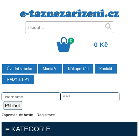
0
0 Kč
Úvodní stránka
Montáže
Nákupní řád
Kontakt
RADY a TIPY
Zapomenuté heslo
Registrace
KATEGORIE