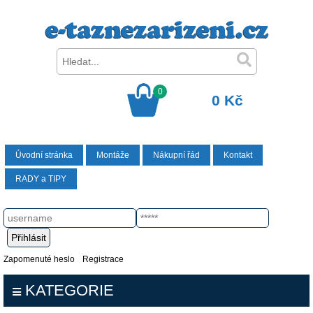
0
0 Kč
Úvodní stránka
Montáže
Nákupní řád
Kontakt
RADY a TIPY
Zapomenuté heslo
Registrace
KATEGORIE