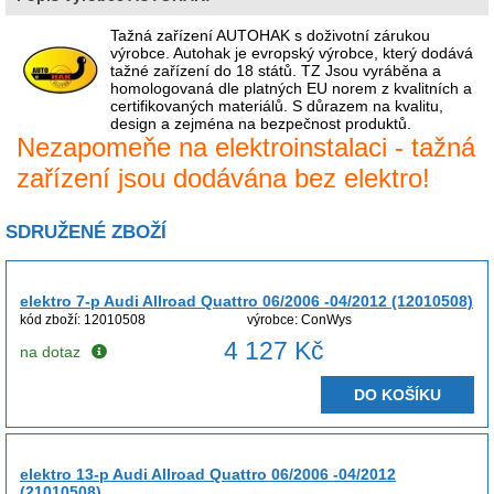
Tažná zařízení AUTOHAK s doživotní zárukou
výrobce. Autohak je evropský výrobce, který dodává
tažné zařízení do 18 států. TZ Jsou vyráběna a
homologovaná dle platných EU norem z kvalitních a
certifikovaných materiálů. S důrazem na kvalitu,
design a zejména na bezpečnost produktů.
Nezapomeňe na elektroinstalaci - tažná
zařízení jsou dodávána bez elektro!
SDRUŽENÉ ZBOŽÍ
elektro 7-p Audi Allroad Quattro 06/2006 -04/2012 (12010508)
kód zboží: 12010508
výrobce: ConWys
4 127 Kč
na dotaz
DO KOŠÍKU
elektro 13-p Audi Allroad Quattro 06/2006 -04/2012
(21010508)