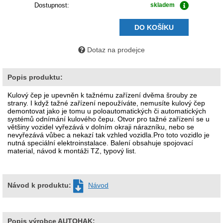
Dostupnost:
skladem
DO KOŠÍKU
Dotaz na prodejce
Popis produktu:
Kulový čep je upevněn k tažnému zařízení dvěma šrouby ze
strany. I když tažné zařízení nepoužíváte, nemusíte kulový čep
demontovat jako je tomu u poloautomatických či automatických
systémů odnímání kulového čepu. Otvor pro tažné zařízení se u
většiny vozidel vyřezává v dolním okraji nárazníku, nebo se
nevyřezává vůbec a nekazí tak vzhled vozidla.Pro toto vozidlo je
nutná speciální elektroinstalace. Balení obsahuje spojovací
material, návod k montáži TZ, typový list.
Návod k produktu:
Návod
Popis výrobce AUTOHAK: