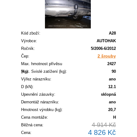
Kód zboží:
A28
Výrobce:
AUTOHAK
Ročník:
5/2006-6/2012
2 šrouby
Čep:
Max. hmotnost přívěsu
2427
(kg):
Max. Svislé zatížení (kg):
90
Výřez nárazníku:
ano
D (kN):
12.1
Upevnění zásuvky:
sklopná
Demontáž nárazníku:
ano
Hmotnost výrobku (kg):
20,7
Cena montáže:
H
4 914 Kč
Běžná cena:
4 826 Kč
Cena: