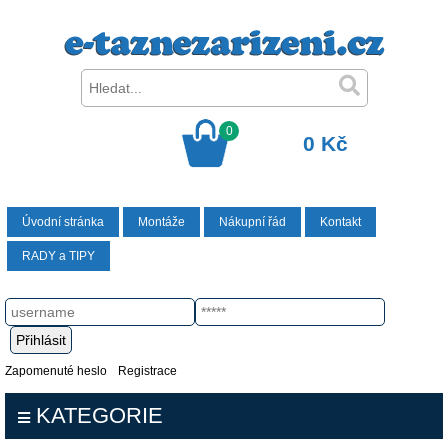
0
0 Kč
Úvodní stránka
Montáže
Nákupní řád
Kontakt
RADY a TIPY
Zapomenuté heslo
Registrace
KATEGORIE