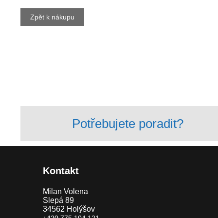
Zpět k nákupu
Potřebujete poradit?
Kontakt
Milan Volena
Slepá 89
34562 Holýšov