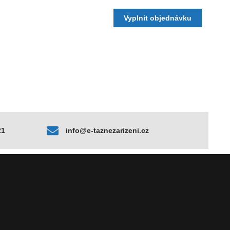
Vyplnit objednávku
21
info@e-taznezarizeni.cz