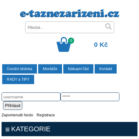
0
0 Kč
Úvodní stránka
Montáže
Nákupní řád
Kontakt
RADY a TIPY
Zapomenuté heslo
Registrace
KATEGORIE