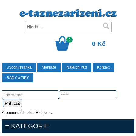
0
0 Kč
Úvodní stránka
Montáže
Nákupní řád
Kontakt
RADY a TIPY
Zapomenuté heslo
Registrace
KATEGORIE