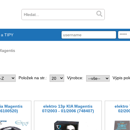
a TIPY
Magentis
Položek na str.:
Výrobce:
Výpis pol
Kia Magentis
elektro 13p KIA Magentis
elektro
26100520)
07/2003 - 01/2006 (748407)
02/20