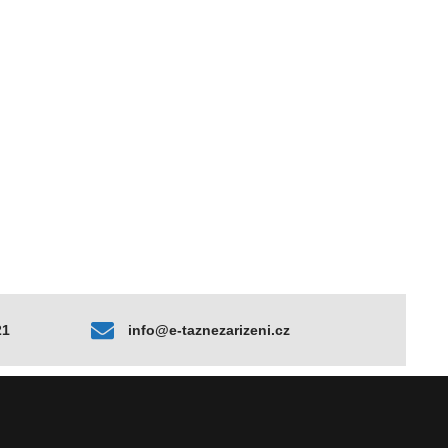
21
info@e-taznezarizeni.cz