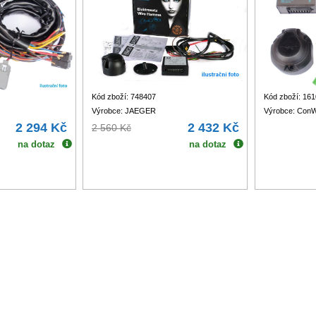
Kód zboží: 748407
Kód zboží: 16
Výrobce: JAEGER
Výrobce: Con
2 294 Kč
2 432 Kč
2 560 Kč
na dotaz
na dotaz