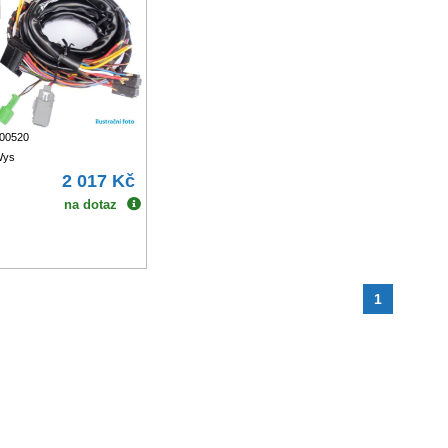
100520
Wys
2 017 Kč
na dotaz
1