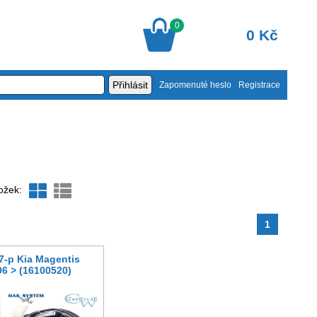
0
0 Kč
Zapomenuté heslo
Registrace
ožek:
1
 7-p Kia Magentis
06 > (16100520)