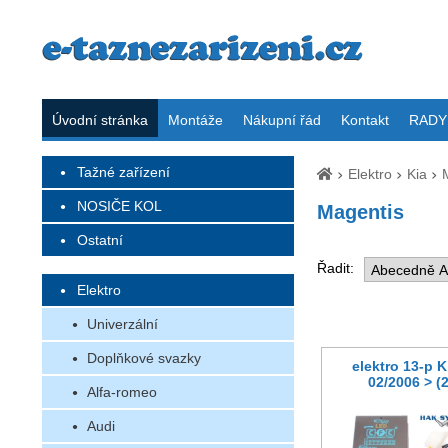
Úvodní stránka
Montáže
Nákupní řád
Kontakt
RADY 
Tažné zařízení
Elektro
Kia
NOSIČE KOL
Magentis
Ostatní
Řadit:
Elektro
Univerzální
Doplňkové svazky
elektro 13-p 
02/2006 > (
Alfa-romeo
Audi