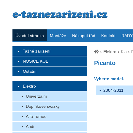
Úvodní stránka
Montáže
Nákupní řád
Kontakt
RADY 
Tažné zařízení
Elektro
Kia
NOSIČE KOL
Picanto
Ostatní
Vyberte model:
Elektro
2004-2011
Univerzální
Doplňkové svazky
Alfa-romeo
Audi