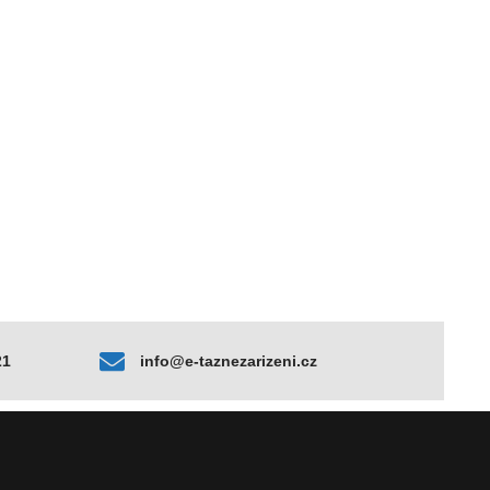
21
info@e-taznezarizeni.cz