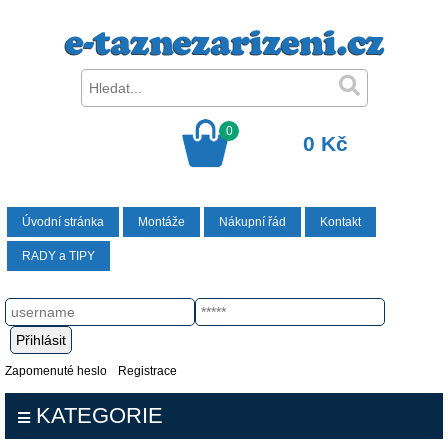
0
0 Kč
Úvodní stránka
Montáže
Nákupní řád
Kontakt
RADY a TIPY
Zapomenuté heslo
Registrace
KATEGORIE