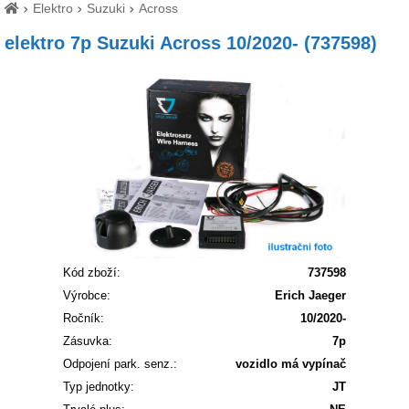
Elektro
Suzuki
Across
elektro 7p Suzuki Across 10/2020- (737598)
Kód zboží:
737598
Výrobce:
Erich Jaeger
Ročník:
10/2020-
Zásuvka:
7p
Odpojení park. senz.:
vozidlo má vypínač
Typ jednotky:
JT