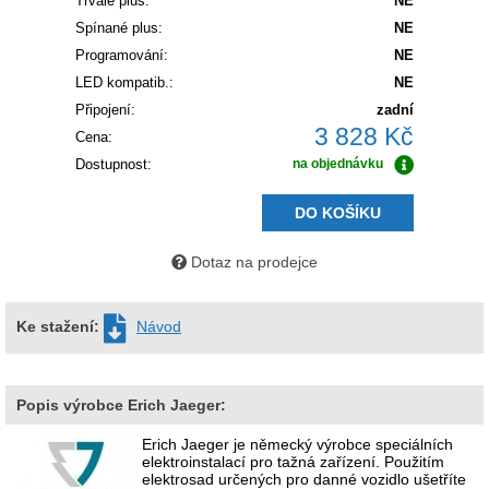
Trvalé plus:
NE
Spínané plus:
NE
Programování:
NE
LED kompatib.:
NE
Připojení:
zadní
3 828 Kč
Cena:
Dostupnost:
na objednávku
DO KOŠÍKU
Dotaz na prodejce
Ke stažení:
Návod
Popis výrobce Erich Jaeger:
Erich Jaeger je německý výrobce speciálních
elektroinstalací pro tažná zařízení. Použitím
elektrosad určených pro danné vozidlo ušetříte