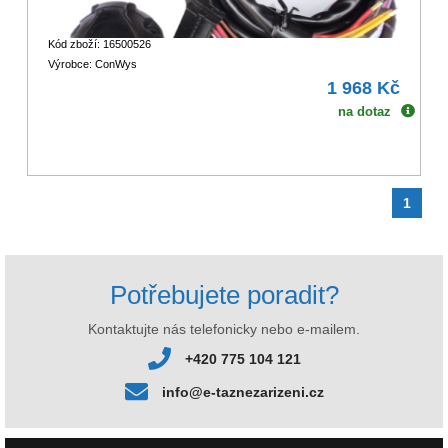
Kód zboží: 16500526
Výrobce: ConWys
1 968 Kč
na dotaz
1
Potřebujete poradit?
Kontaktujte nás telefonicky nebo e-mailem.
+420 775 104 121
info@e-taznezarizeni.cz