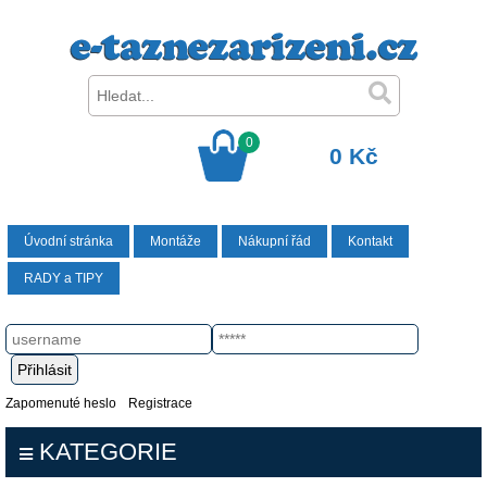
0
0 Kč
Úvodní stránka
Montáže
Nákupní řád
Kontakt
RADY a TIPY
Zapomenuté heslo
Registrace
KATEGORIE