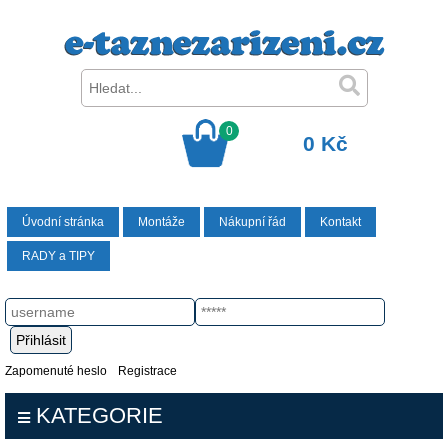
0
0 Kč
Úvodní stránka
Montáže
Nákupní řád
Kontakt
RADY a TIPY
Zapomenuté heslo
Registrace
KATEGORIE