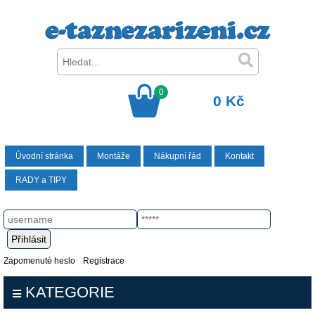
0
0 Kč
Úvodní stránka
Montáže
Nákupní řád
Kontakt
RADY a TIPY
Zapomenuté heslo
Registrace
KATEGORIE