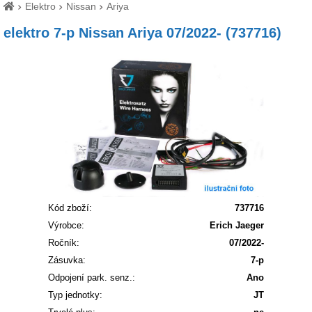
Elektro
Nissan
Ariya
elektro 7-p Nissan Ariya 07/2022- (737716)
Kód zboží:
737716
Výrobce:
Erich Jaeger
Ročník:
07/2022-
Zásuvka:
7-p
Odpojení park. senz.:
Ano
Typ jednotky:
JT