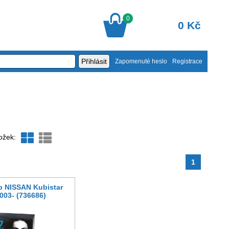
0
0 Kč
Zapomenuté heslo
Registrace
ožek:
1
7p NISSAN Kubistar
003- (736686)