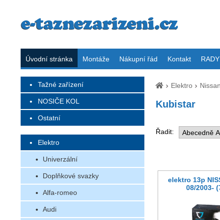
Úvodní stránka
Montáže
Nákupní řád
Kontakt
RADY 
Tažné zařízení
Elektro
Nissa
NOSIČE KOL
Kubistar
Ostatní
Řadit:
Elektro
Univerzální
Doplňkové svazky
elektro 13p NI
08/2003- 
Alfa-romeo
Audi