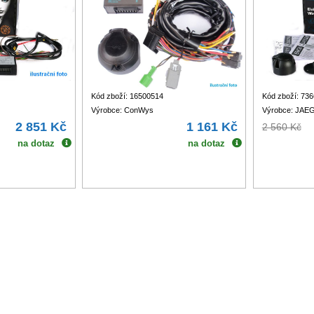
Kód zboží: 16500514
Kód zboží: 73
Výrobce: ConWys
Výrobce: JAE
2 851 Kč
1 161 Kč
2 560 Kč
na dotaz
na dotaz