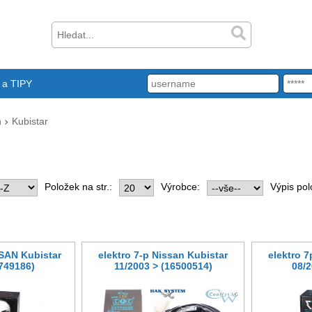
a TIPY
n
Kubistar
Položek na str.:
Výrobce:
Výpis pol
SSAN Kubistar
elektro 7-p Nissan Kubistar
elektro 
(749186)
11/2003 > (16500514)
08/2