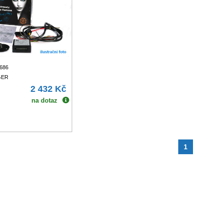
6686
GER
2 432 Kč
na dotaz
1