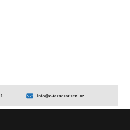
21
info@e-taznezarizeni.cz