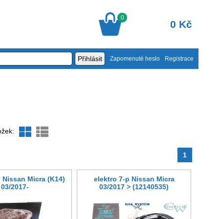
0
0 Kč
Zapomenuté heslo
Registrace
ožek:
1
p Nissan Micra (K14)
elektro 7-p Nissan Micra
03/2017-
03/2017 > (12140535)