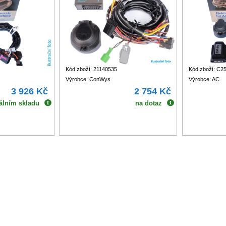
Kód zboží: 21140535
Kód zboží: C2
Výrobce: ConWys
Výrobce: AC
3 926 Kč
2 754 Kč
álním skladu
na dotaz