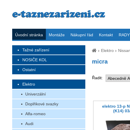
Úvodní stránka
Montáže
Nákupní řád
Kontakt
RADY 
Tažné zařízení
Elektro
Nissa
NOSIČE KOL
micra
Ostatní
Řadit:
Elektro
Univerzální
Doplňkové svazky
elektro 13-p 
(K14) 03
Alfa-romeo
Audi