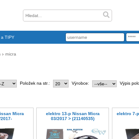
a TIPY
n
micra
Položek na str.:
Výrobce:
Výpis pol
Nissan Micra
elektro 13-p Nissan Micra
elektro 7-
/2017-
03/2017 > (21140535)