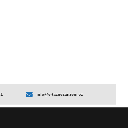
21
info@e-taznezarizeni.cz