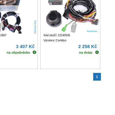
51807
Kód zboží: 12140535
Výrobce: ConWys
3 407 Kč
2 258 Kč
na objednávku
na dotaz
1