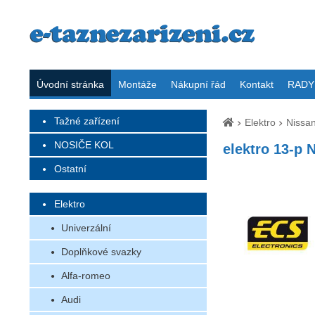
Úvodní stránka
Montáže
Nákupní řád
Kontakt
RADY 
Tažné zařízení
Elektro
Nissa
NOSIČE KOL
elektro 13-p 
Ostatní
Elektro
Univerzální
Doplňkové svazky
Alfa-romeo
Audi