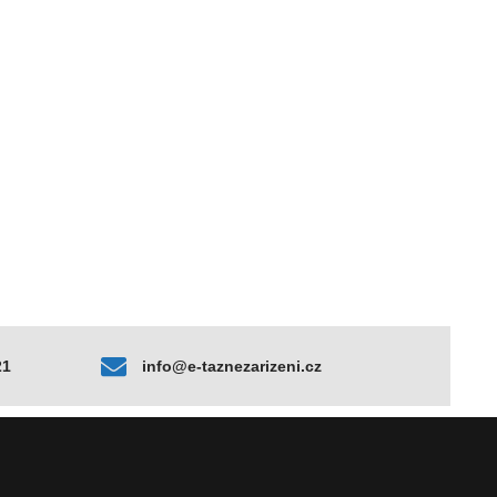
21
info@e-taznezarizeni.cz