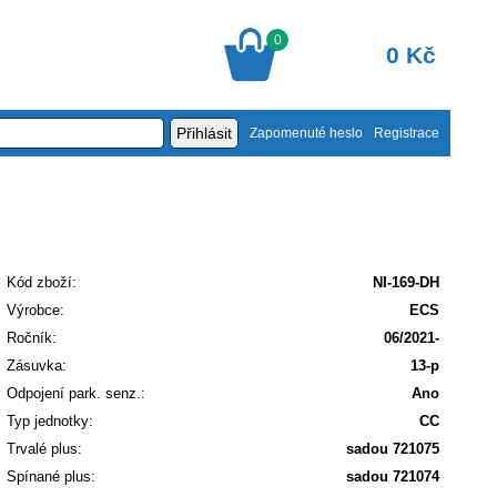
0
0 Kč
Zapomenuté heslo
Registrace
Kód zboží:
NI-169-DH
Výrobce:
ECS
Ročník:
06/2021-
Zásuvka:
13-p
Odpojení park. senz.:
Ano
Typ jednotky:
CC
Trvalé plus:
sadou 721075
Spínané plus:
sadou 721074