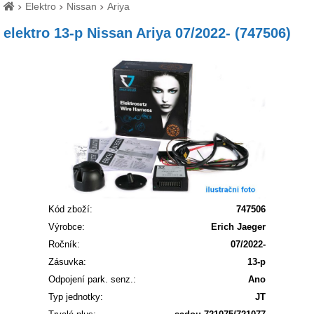
Elektro
Nissan
Ariya
elektro 13-p Nissan Ariya 07/2022- (747506)
Kód zboží:
747506
Výrobce:
Erich Jaeger
Ročník:
07/2022-
Zásuvka:
13-p
Odpojení park. senz.:
Ano
Typ jednotky:
JT