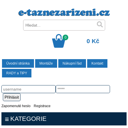
0
0 Kč
Úvodní stránka
Montáže
Nákupní řád
Kontakt
RADY a TIPY
Zapomenuté heslo
Registrace
KATEGORIE