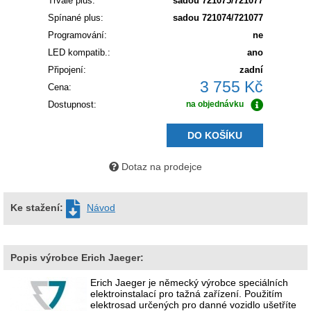
Trvalé plus:
sadou 721075/721077
Spínané plus:
sadou 721074/721077
Programování:
ne
LED kompatib.:
ano
Připojení:
zadní
3 755 Kč
Cena:
Dostupnost:
na objednávku
DO KOŠÍKU
Dotaz na prodejce
Ke stažení:
Návod
Popis výrobce Erich Jaeger:
Erich Jaeger je německý výrobce speciálních
elektroinstalací pro tažná zařízení. Použitím
elektrosad určených pro danné vozidlo ušetříte