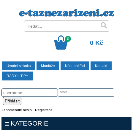
0
0 Kč
Úvodní stránka
Montáže
Nákupní řád
Kontakt
RADY a TIPY
Zapomenuté heslo
Registrace
KATEGORIE