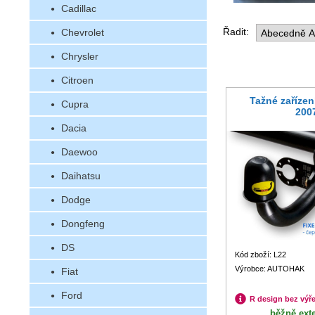
Cadillac
Řadit:
Chevrolet
Chrysler
Citroen
Tažné zařízen
Cupra
200
Dacia
Daewoo
Daihatsu
Dodge
Dongfeng
DS
Kód zboží: L22
Výrobce: AUTOHAK
Fiat
Ford
R design bez výř
běžně ext