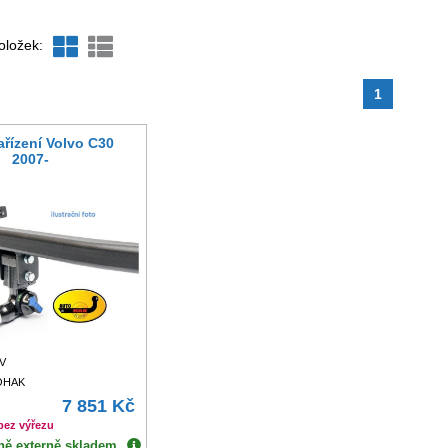
oložek:
1
ařízení Volvo C30
2007-
2V
TOHAK
7 851 Kč
bez výřezu
ně externě skladem