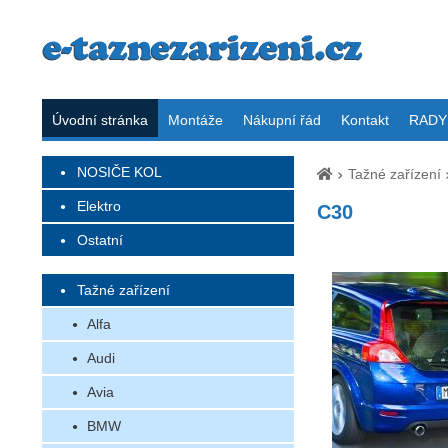
Úvodní stránka
Montáže
Nákupní řád
Kontakt
RADY 
NOSIČE KOL
Tažné zařízení
Elektro
C30
Ostatní
Tažné zařízení
Alfa
Audi
Avia
BMW