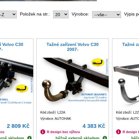
Položek na str.:
Výrobce:
Výpis p
í Volvo C30
Tažné zařízení Volvo C30
Tažné z
7-
2007-
Kód zboží: L22A
Kód zboží: L2
Výrobce: AUTOHAK
Výrobce: AU
2 809 Kč
4 383 Kč
ezu
R design bez výřezu
R design 
erně skladem
běžně externě skladem
běž