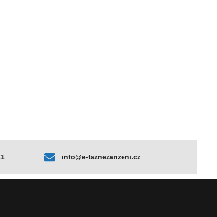
21
info@e-taznezarizeni.cz