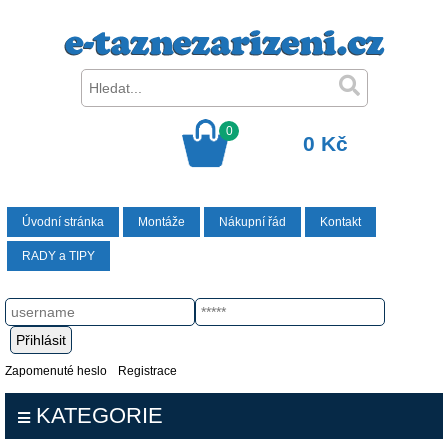
0
0 Kč
Úvodní stránka
Montáže
Nákupní řád
Kontakt
RADY a TIPY
Zapomenuté heslo
Registrace
KATEGORIE