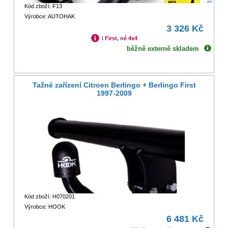
Kód zboží: F13
Výrobce: AUTOHAK
3 326 Kč
i First, né 4x4
běžně externě skladem
Tažné zařízení Citroen Berlingo + Berlingo First
1997-2009
Kód zboží: H070201
Výrobce: HOOK
6 481 Kč