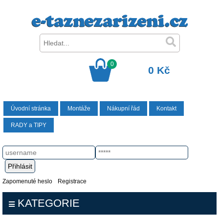
0
0 Kč
Úvodní stránka
Montáže
Nákupní řád
Kontakt
RADY a TIPY
Zapomenuté heslo
Registrace
KATEGORIE