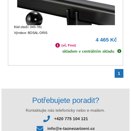
Kód zboží: 043-781
Výrobce: BOSAL-ORIS
4 465 Kč
(vč. First)
skladem v centrálním skladu
1
Potřebujete poradit?
Kontaktujte nás telefonicky nebo e-mailem.
+420 775 104 121
info@e-taznezarizeni.cz