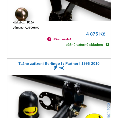
Kód zboží: F13A
Výrobce: AUTOHAK
4 875 Kč
i First, né 4x4
běžně externě skladem
Tažné zařízení Berlingo I / Partner I 1996-2010
(First)