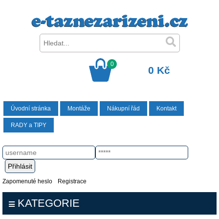
0
0 Kč
Úvodní stránka
Montáže
Nákupní řád
Kontakt
RADY a TIPY
Zapomenuté heslo
Registrace
KATEGORIE