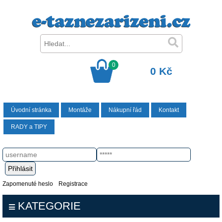
0
0 Kč
Úvodní stránka
Montáže
Nákupní řád
Kontakt
RADY a TIPY
Zapomenuté heslo
Registrace
KATEGORIE