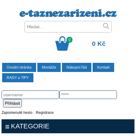
0
0 Kč
Úvodní stránka
Montáže
Nákupní řád
Kontakt
RADY a TIPY
Zapomenuté heslo
Registrace
KATEGORIE