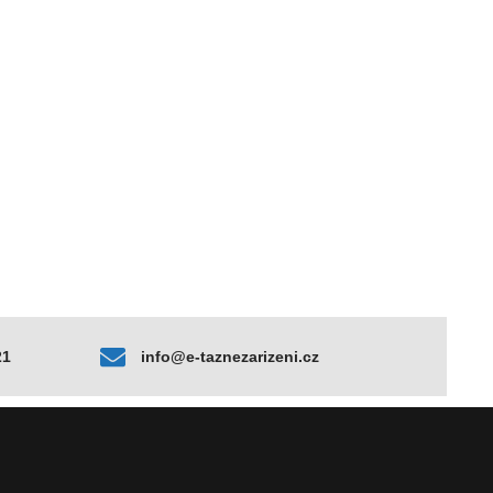
21
info@e-taznezarizeni.cz