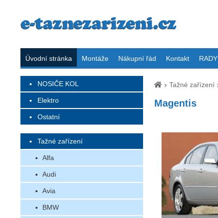
Úvodní stránka
Montáže
Nákupní řád
Kontakt
RADY 
NOSIČE KOL
Tažné zařízení
Elektro
Magentis
Ostatní
Tažné zařízení
Alfa
Audi
Avia
BMW