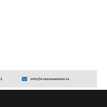
21
info@e-taznezarizeni.cz