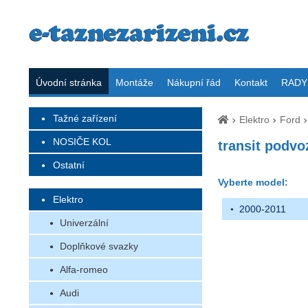
Úvodní stránka
Montáže
Nákupní řád
Kontakt
RADY 
Tažné zařízení
Elektro
Ford
NOSIČE KOL
transit podvo
Ostatní
Vyberte model:
Elektro
2000-2011
Univerzální
Doplňkové svazky
Alfa-romeo
Audi