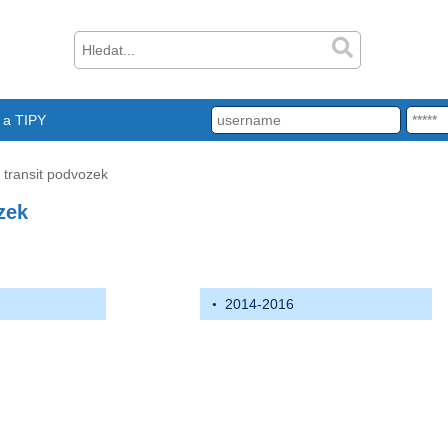
a TIPY
transit podvozek
zek
2014-2016