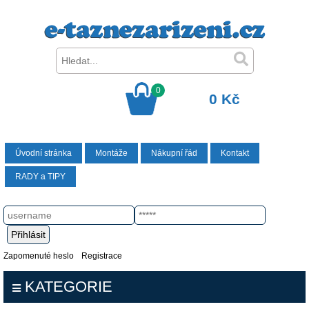
0
0 Kč
Úvodní stránka
Montáže
Nákupní řád
Kontakt
RADY a TIPY
Zapomenuté heslo
Registrace
KATEGORIE