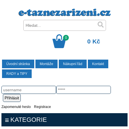
0
0 Kč
Úvodní stránka
Montáže
Nákupní řád
Kontakt
RADY a TIPY
Zapomenuté heslo
Registrace
KATEGORIE