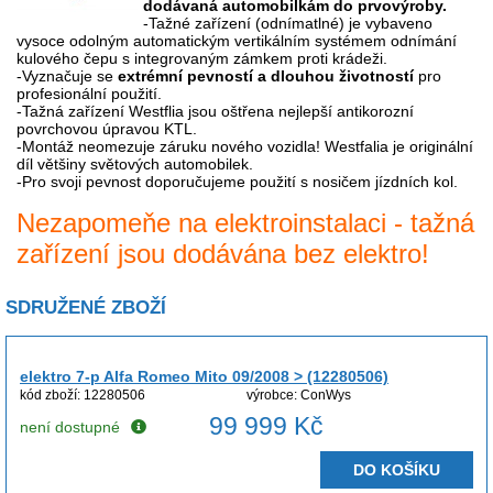
dodávaná automobilkám do prvovýroby.
-Tažné zařízení (odnímatlné) je vybaveno
vysoce odolným automatickým vertikálním systémem odnímání
kulového čepu s integrovaným zámkem proti krádeži.
-Vyznačuje se
extrémní pevností a dlouhou životností
pro
profesionální použití.
-Tažná zařízení Westflia jsou oštřena nejlepší antikorozní
povrchovou úpravou KTL.
-Montáž neomezuje záruku nového vozidla! Westfalia je originální
díl většiny světových automobilek.
-Pro svoji pevnost doporučujeme použití s nosičem jízdních kol.
Nezapomeňe na elektroinstalaci - tažná
zařízení jsou dodávána bez elektro!
SDRUŽENÉ ZBOŽÍ
elektro 7-p Alfa Romeo Mito 09/2008 > (12280506)
kód zboží: 12280506
výrobce: ConWys
99 999 Kč
není dostupné
DO KOŠÍKU