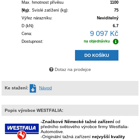
Max. hmotnost přívěsu
1100
(kg):
Max. Svislé zatížení (kg):
75
Výřez nárazníku:
Neviditelný
D (kN):
6.7
9 097 Kč
Cena:
Dostupnost:
na objednávku
DO KOŠÍKU
Dotaz na prodejce
Ke stažení:
Návod
Popis výrobce WESTFALIA:
-Značkové Německé tažné zařízení
od
předního světového výrobce firmy Westfalia-
Automotive.
-Originální tažná zařízení
nejvyšší kvality