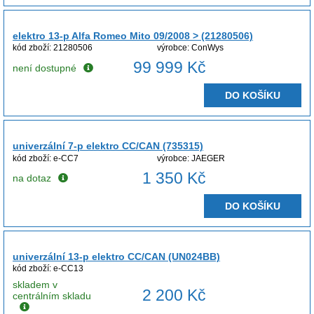
elektro 13-p Alfa Romeo Mito 09/2008 > (21280506)
kód zboží: 21280506
výrobce: ConWys
99 999 Kč
není dostupné
DO KOŠÍKU
univerzální 7-p elektro CC/CAN (735315)
kód zboží: e-CC7
výrobce: JAEGER
1 350 Kč
na dotaz
DO KOŠÍKU
univerzální 13-p elektro CC/CAN (UN024BB)
kód zboží: e-CC13
skladem v
2 200 Kč
centrálním skladu