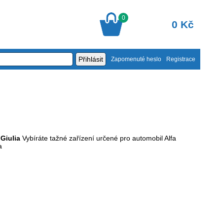
0
0 Kč
Zapomenuté heslo
Registrace
 Giulia
Vybíráte tažné zařízení určené pro automobil Alfa
a