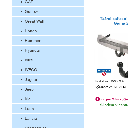
GAZ
Gonow
Tažné zařízen
Great Wall
Giulia 
Honda
Hummer
Hyundai
Isuzu
IVECO
Jaguar
Kód zboží: W306387
Výrobce: WESTFALIA
Jeep
Kia
ne pro Veloce, Qu
skladem v centr
Lada
Lancia