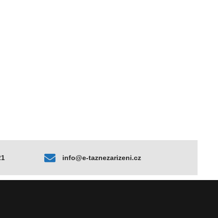
21
info@e-taznezarizeni.cz