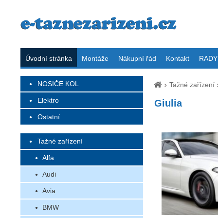
Úvodní stránka
Montáže
Nákupní řád
Kontakt
RADY 
NOSIČE KOL
Tažné zařízení
Elektro
Giulia
Ostatní
Tažné zařízení
Alfa
Audi
Avia
BMW