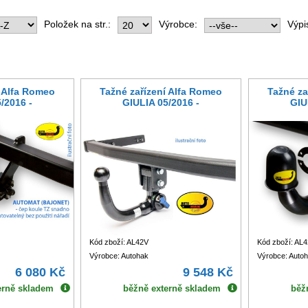
Položek na str.:
Výrobce:
Výpi
í Alfa Romeo
Tažné zařízení Alfa Romeo
Tažné za
/2016 -
GIULIA 05/2016 -
GIU
Kód zboží: AL42V
Kód zboží: AL4
Výrobce: Autohak
Výrobce: Auto
6 080 Kč
9 548 Kč
erně skladem
běžně externě skladem
běž