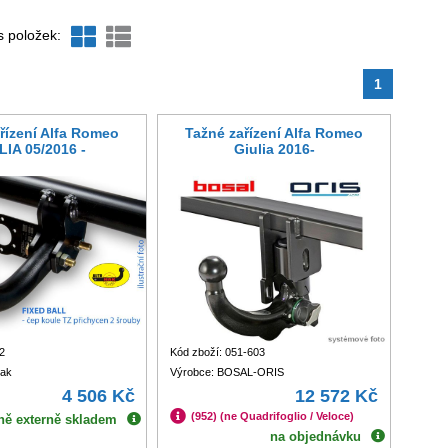
s položek:
1
řízení Alfa Romeo
Tažné zařízení Alfa Romeo
LIA 05/2016 -
Giulia 2016-
2
Kód zboží: 051-603
hak
Výrobce: BOSAL-ORIS
4 506 Kč
12 572 Kč
(952) (ne Quadrifoglio / Veloce)
ně externě skladem
na objednávku