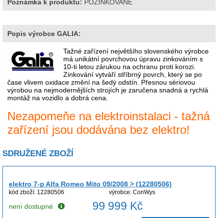
Poznámka k produktu:
POZINKOVANÉ
Popis výrobce GALIA:
Tažné zařízení největšího slovenského výrobce
má unikátní povrchovou úpravu zinkováním s
10-ti letou zárukou na ochranu proti korozi.
Zinkování vytváří stříbrný povrch, který se po
čase vlivem oxidace změní na šedý odstín. Přesnou sériovou
výrobou na nejmodernějších strojích je zaručena snadná a rychlá
montáž na vozidlo a dobrá cena.
Nezapomeňe na elektroinstalaci - tažná
zařízení jsou dodávána bez elektro!
SDRUŽENÉ ZBOŽÍ
elektro 7-p Alfa Romeo Mito 09/2008 > (12280506)
kód zboží: 12280506
výrobce: ConWys
99 999 Kč
není dostupné