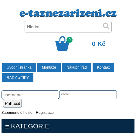
0
0 Kč
Úvodní stránka
Montáže
Nákupní řád
Kontakt
RADY a TIPY
Zapomenuté heslo
Registrace
KATEGORIE