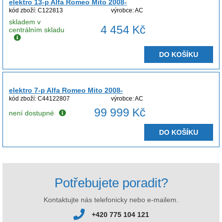
elektro 13-p Alfa Romeo Mito 2008-
kód zboží: C122813
výrobce: AC
skladem v
4 454 Kč
centrálním skladu
DO KOŠÍKU
elektro 7-p Alfa Romeo Mito 2008-
kód zboží: C44122807
výrobce: AC
99 999 Kč
není dostupné
DO KOŠÍKU
Potřebujete poradit?
Kontaktujte nás telefonicky nebo e-mailem.
+420 775 104 121