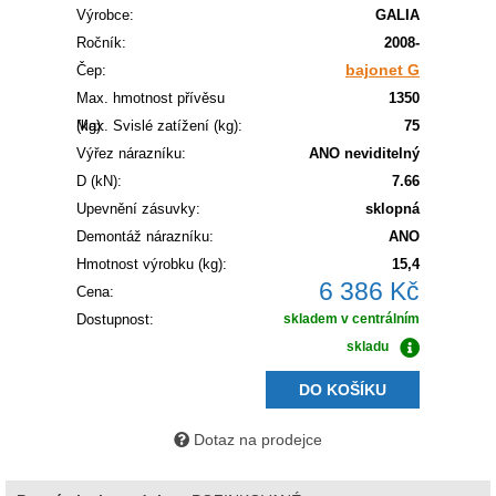
Výrobce:
GALIA
Ročník:
2008-
bajonet G
Čep:
Max. hmotnost přívěsu
1350
(kg):
Max. Svislé zatížení (kg):
75
Výřez nárazníku:
ANO neviditelný
D (kN):
7.66
Upevnění zásuvky:
sklopná
Demontáž nárazníku:
ANO
Hmotnost výrobku (kg):
15,4
6 386 Kč
Cena:
Dostupnost:
skladem v centrálním
skladu
DO KOŠÍKU
Dotaz na prodejce