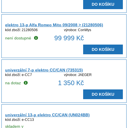
DO KOŠÍKU
elektro 13-p Alfa Romeo Mito 09/2008 > (21280506)
kód zboží: 21280506
výrobce: ConWys
99 999 Kč
není dostupné
DO KOŠÍKU
univerzální 7-p elektro CC/CAN (735315)
kód zboží: e-CC7
výrobce: JAEGER
1 350 Kč
na dotaz
DO KOŠÍKU
univerzální 13-p elektro CC/CAN (UN024BB)
kód zboží: e-CC13
skladem v