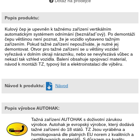
Dotaz na prodejce
Popis produktu:
Kulový čep je upevněn k tažnému zařízení vertikálním
automatickým systémem odnímání (beznářadˇový). Po demontáži
čepu většinou není poznat, že je vozidlo vybaveno tažným
zařízením. Pokud tažné zařízení nepoužíváte, je nutné jej
demontovat. Otvor pro tažné zařízení se u většiny vozidel
vyřezává v dolním okraji nárazníku, nebo se nevyřezává vůbec a
nekazí tak vzhled vozidla. Balení obsahuje spojovací material,
návod k montáži TZ, typový list a elektroinstalaci dle výběru.
Návod k produktu:
Návod
Popis výrobce AUTOHAK:
Tažná zařízení AUTOHAK s doživotní zárukou
výrobce. Autohak je evropský výrobce, který dodává
tažné zařízení do 18 států. TZ Jsou vyráběna a
homologovaná dle platných EU norem z kvalitních a
certifikovaných materiálů. S důrazem na kvalitu,