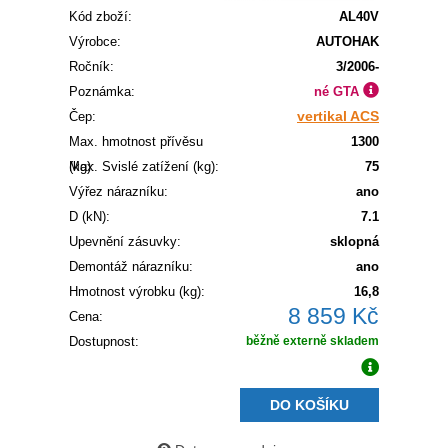
Kód zboží:
AL40V
Výrobce:
AUTOHAK
Ročník:
3/2006-
Poznámka:
né GTA
vertikal ACS
Čep:
Max. hmotnost přívěsu
1300
(kg):
Max. Svislé zatížení (kg):
75
Výřez nárazníku:
ano
D (kN):
7.1
Upevnění zásuvky:
sklopná
Demontáž nárazníku:
ano
Hmotnost výrobku (kg):
16,8
8 859 Kč
Cena:
Dostupnost:
běžně externě skladem
DO KOŠÍKU