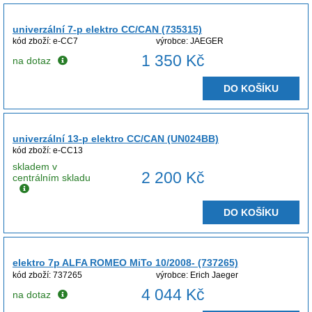
univerzální 7-p elektro CC/CAN (735315)
kód zboží: e-CC7
výrobce: JAEGER
1 350 Kč
na dotaz
DO KOŠÍKU
univerzální 13-p elektro CC/CAN (UN024BB)
kód zboží: e-CC13
skladem v
2 200 Kč
centrálním skladu
DO KOŠÍKU
elektro 7p ALFA ROMEO MiTo 10/2008- (737265)
kód zboží: 737265
výrobce: Erich Jaeger
4 044 Kč
na dotaz