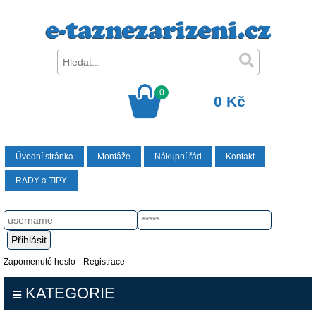
0
0 Kč
Úvodní stránka
Montáže
Nákupní řád
Kontakt
RADY a TIPY
Zapomenuté heslo
Registrace
KATEGORIE