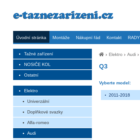
Úvodní stránka
Montáže
Nákupní řád
Kontakt
RADY 
Tažné zařízení
Elektro
Audi
NOSIČE KOL
Q3
Ostatní
Vyberte model:
Elektro
2011-2018
Univerzální
Doplňkové svazky
Alfa-romeo
Audi