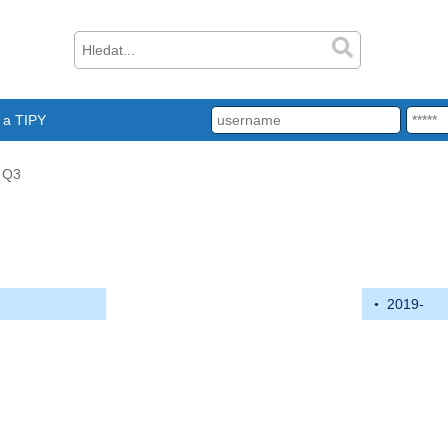
a TIPY
Q3
2019-