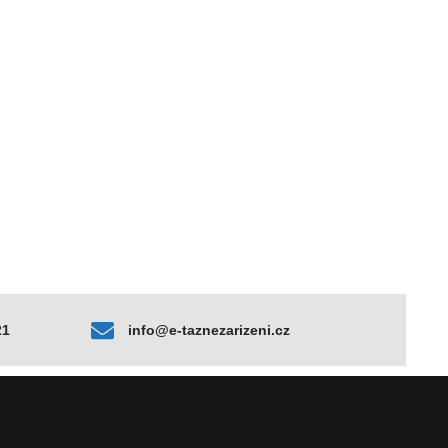
21
info@e-taznezarizeni.cz