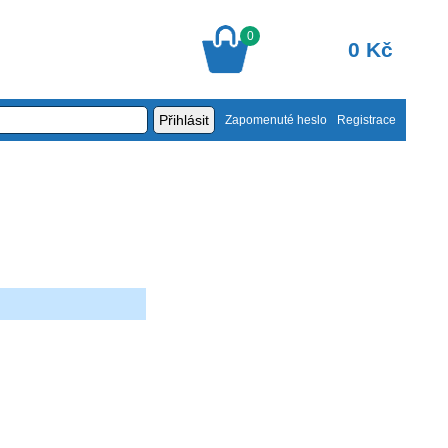
0
0 Kč
Zapomenuté heslo
Registrace