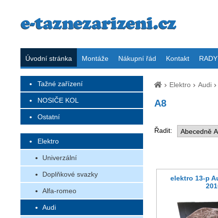
Úvodní stránka
Montáže
Nákupní řád
Kontakt
RADY 
Tažné zařízení
Elektro
Audi
NOSIČE KOL
A8
Ostatní
Řadit:
Elektro
Univerzální
Doplňkové svazky
elektro 13-p A
201
Alfa-romeo
Audi