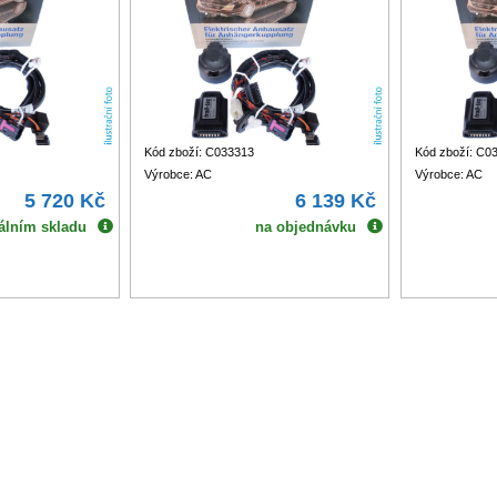
Kód zboží: C033313
Kód zboží: C0
Výrobce: AC
Výrobce: AC
5 720 Kč
6 139 Kč
álním skladu
na objednávku