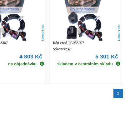
33307
Kód zboží: C033207
Výrobce: AC
4 803 Kč
5 301 Kč
na objednávku
skladem v centrálním skladu
1