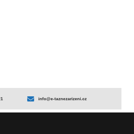
21
info@e-taznezarizeni.cz